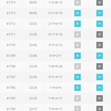
61714
00:05
1+3+8=12
单
错
61713
00:00
0+1+9=10
双
中
61712
23:55
2+7+6=15
单
中
61711
23:50
6+7+3=16
单
错
61710
23:45
3+7+2=12
单
错
61709
23:40
5+0+2=7
单
中
61708
23:34
7+8+9=24
单
错
61707
23:30
9+5+3=17
单
中
61706
23:24
1+5+0=6
双
中
61705
23:20
7+8+2=17
双
错
61704
23:15
7+4+0=11
双
错