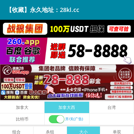
【收藏】永久地址：28kl.cc
加拿大
加拿大西
台湾
比特币
开/关(广告)
组合
杀组
大小
单双