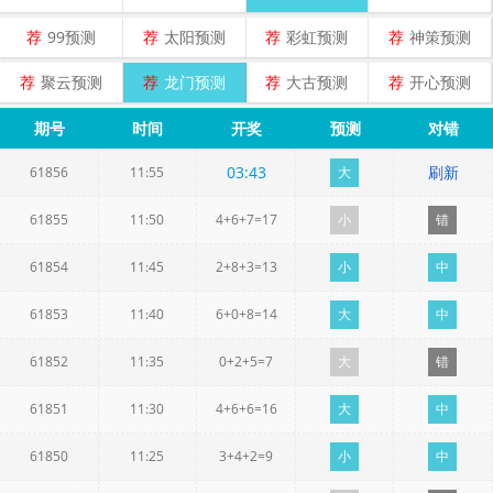
荐
99预测
荐
太阳预测
荐
彩虹预测
荐
神策预测
荐
聚云预测
荐
龙门预测
荐
大古预测
荐
开心预测
期号
时间
开奖
预测
对错
03
:
43
刷新
61856
11:55
大
61855
11:50
4+6+7=17
小
错
61854
11:45
2+8+3=13
小
中
61853
11:40
6+0+8=14
大
中
61852
11:35
0+2+5=7
大
错
61851
11:30
4+6+6=16
大
中
61850
11:25
3+4+2=9
小
中