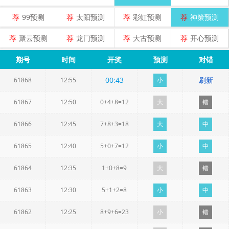
荐
99预测
荐
太阳预测
荐
彩虹预测
荐
神策预测
荐
聚云预测
荐
龙门预测
荐
大古预测
荐
开心预测
期号
时间
开奖
预测
对错
00
:
43
刷新
61868
12:55
小
61867
12:50
0+4+8=12
大
错
61866
12:45
7+8+3=18
大
中
61865
12:40
5+0+7=12
小
中
61864
12:35
1+0+8=9
大
错
61863
12:30
5+1+2=8
小
中
61862
12:25
8+9+6=23
小
错