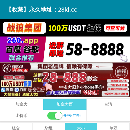
【收藏】永久地址：28kl.cc
加拿大
加拿大西
台湾
比特币
开/关(广告)
组合
杀组
大小
单双