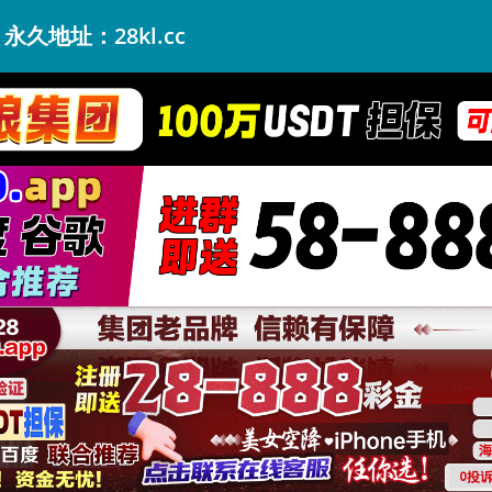
永久地址：28kl.cc