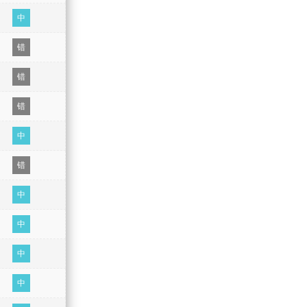
中
错
错
错
中
错
中
中
中
中