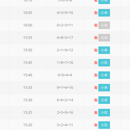
16:10
5+0+3=8
殺
小单
16:05
4+3+9=16
殺
小单
16:00
6+2+3=11
殺
小单
15:55
6+8+3=17
殺
大单
15:50
2+1+9=12
殺
小单
15:45
1+8+7=16
殺
小双
15:40
0+0+4=4
殺
小单
15:33
9+1+6=16
殺
小单
15:30
6+6+2=14
殺
大单
15:25
2+5+9=16
殺
小双
15:20
5+2+4=11
殺
大双